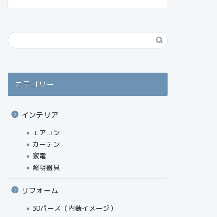
カテゴリー
インテリア
エアコン
カーテン
家電
照明器具
リフォーム
3Dパース（内装イメージ）