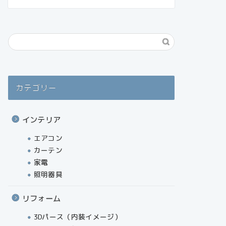
カテゴリー
インテリア
エアコン
カーテン
家電
照明器具
リフォーム
3Dパース（内装イメージ）