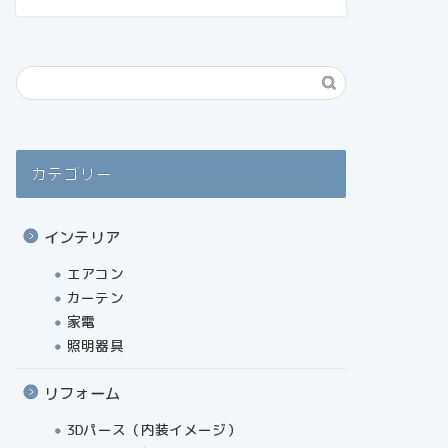
カテゴリー
インテリア
エアコン
カーテン
家電
照明器具
リフォーム
3Dパース（内装イメージ）