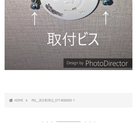
HOME
PXL_20230302_071400009-1