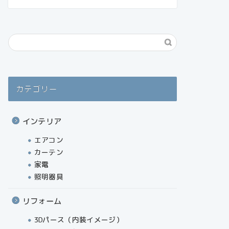
カテゴリー
インテリア
エアコン
カーテン
家電
照明器具
リフォーム
3Dパース（内装イメージ）