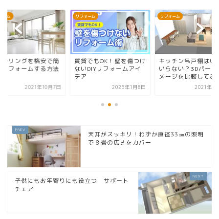
ォーム
リフォーム
リフォーム
貸でもOK！壁を傷つけ
キッチン吊戸棚はいる？
フローリングを格安
いDIYリフォームアイ
いらない？3Dパースでイ
単にリフォームする
ア
メージを比較してみた
2025年1月8日
2021年10月1日
2021年1
天井がスッキリ！わずか直径33㎝の照明
で８畳の広さをカバー
子供にもお年寄りにも役立つ サポート
チェア