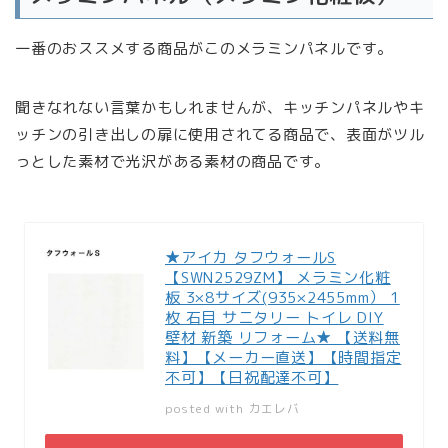
一番のおススメする商品がこのメラミンパネルです。
聞きなれない言葉かもしれませんが、キッチンパネルやキ
ッチンの引き出しの扉に使用されてる商品で、表面がツル
っとした素材で光沢がある素材の商品です。
★アイカ タフウォールS
【SWN2529ZM】 メラミン化粧
板 3×8サイズ(935×2455mm） 1
枚 石目 サニタリー トイレ DIY
壁材 新築 リフォーム★ 【送料無
料】【メーカー直送】【時間指定
不可】【日祝配達不可】
posted with
カエレバ