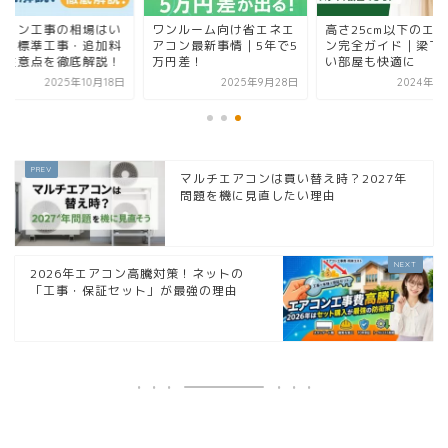
アコン工事の相場はい
ワンルーム向け省エネエ
高さ25cm以下のエ
ら？標準工事・追加料
アコン最新事情｜5年で5
ン完全ガイド｜梁下
・注意点を徹底解説！
万円差！
い部屋も快適に
2025年10月18日
2025年9月28日
2024年1
マルチエアコンは買い替え時？2027年
問題を機に見直したい理由
2026年エアコン高騰対策！ネットの
「工事・保証セット」が最強の理由