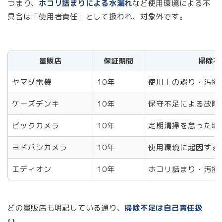
つまり、
ホコリ詰まりによる水漏れ
など使用環境による不
具合は「使用者責任」として扱われ、対象外です。
量販店
保証期間
掃除不
ヤマダ電機
10年
使用上の誤り・汚損
ケーズデンキ
10年
保守不足による故障
ビックカメラ
10年
定期清掃を怠った場
ヨドバシカメラ
10年
使用環境に起因する
エディオン
10年
ホコリ詰まり・汚損
どの量販店も明記している通り、
掃除不足は自己責任扱
い
。