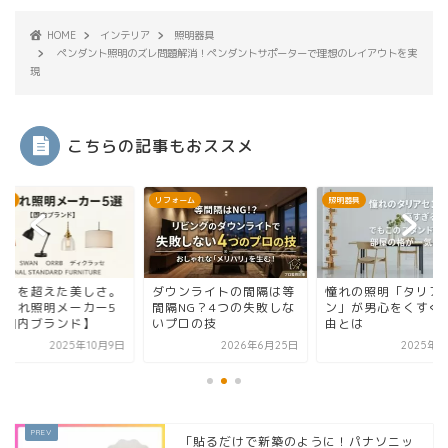
HOME
インテリア
照明器具
ペンダント照明のズレ問題解消！ペンダントサポーターで理想のレイアウトを実
現
こちらの記事もおススメ
ォーム
照明器具
照明器具
ウンライトの間隔は等
憧れの照明「タリアセ
明かりを超えた美し
隔NG？4つの失敗しな
ン」が男心をくすぐる理
おしゃれ照明メーカ
プロの技
由とは
選【国内ブランド】
2026年6月25日
2025年7月9日
2025年1
「貼るだけで新築のように！パナソニッ